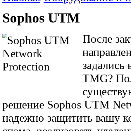
Sophos UTM
После зак
направлен
задались 
TMG? Пол
существую
решение Sophos UTM Netw
надежно защитить вашу ко
спама, реализовать удале