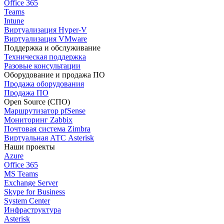
Office 365
Teams
Intune
Виртуализация Hyper-V
Виртуализация VMware
Поддержка и обслуживание
Техническая поддержка
Разовые консультации
Оборудование и продажа ПО
Продажа оборудования
Продажа ПО
Open Source (СПО)
Маршрутизатор pfSense
Мониторинг Zabbix
Почтовая система Zimbra
Виртуальная АТС Asterisk
Наши проекты
Azure
Office 365
MS Teams
Exchange Server
Skype for Business
System Center
Инфраструктура
Asterisk